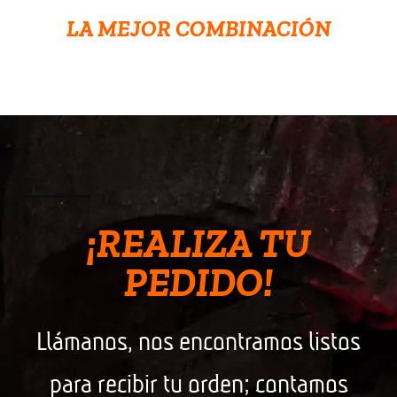
100% al Carbón
LA MEJOR COMBINACIÓN
¡REALIZA TU
PEDIDO!
Llámanos, nos encontramos listos
para recibir tu orden; contamos